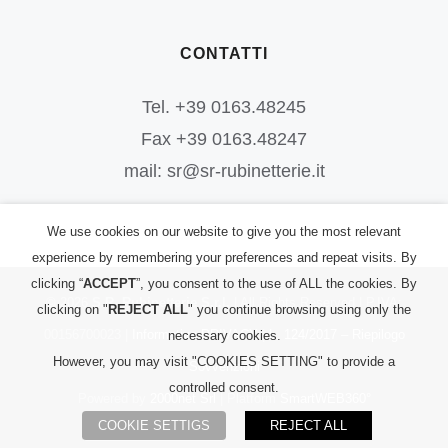
CONTATTI
Tel. +39 0163.48245
Fax +39 0163.48247
mail: sr@sr-rubinetterie.it
We use cookies on our website to give you the most relevant
experience by remembering your preferences and repeat visits. By
clicking “
ACCEPT
”, you consent to the use of ALL the cookies. By
©
2026
S.R. Rubinetterie S.r.l.
| All Rights Reserved | P.IVA:
clicking on "
REJECT ALL
" you continue browsing using only the
00156700023 |
Informativa PRIVACY
|
L. 124/2017 – Riepilogo
necessary cookies.
However, you may visit "COOKIES SETTING" to provide a
Sovvenzioni
controlled consent.
Powered by
2000net Srl
| Platform
SmartWEB360°
COOKIE SETTIGS
REJECT ALL