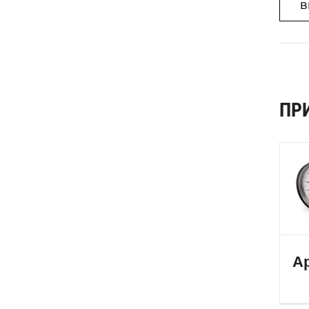
В
ПР
Ар