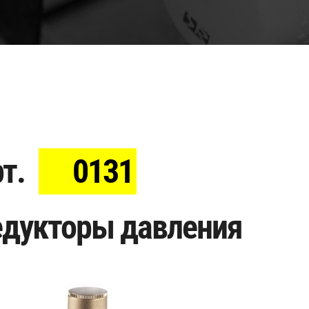
т.
0131
едукторы давления