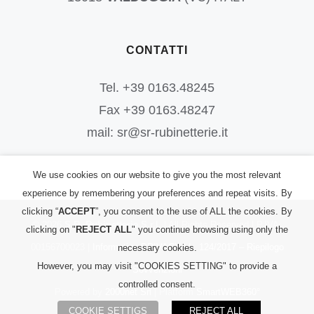
CONTATTI
Tel. +39 0163.48245
Fax +39 0163.48247
mail: sr@sr-rubinetterie.it
We use cookies on our website to give you the most relevant
experience by remembering your preferences and repeat visits. By
clicking “
ACCEPT
”, you consent to the use of ALL the cookies. By
©
2026
S.R. Rubinetterie S.r.l.
| All Rights Reserved | P.IVA:
clicking on "
REJECT ALL
" you continue browsing using only the
00156700023 |
Informativa PRIVACY
|
L. 124/2017 – Riepilogo
necessary cookies.
However, you may visit "COOKIES SETTING" to provide a
Sovvenzioni
controlled consent.
Powered by
2000net Srl
| Platform
SmartWEB360°
COOKIE SETTIGS
REJECT ALL