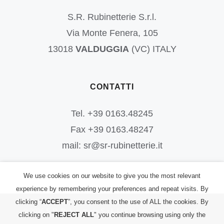
S.R. Rubinetterie S.r.l.
Via Monte Fenera, 105
13018
VALDUGGIA
(VC) ITALY
CONTATTI
Tel. +39 0163.48245
Fax +39 0163.48247
mail: sr@sr-rubinetterie.it
We use cookies on our website to give you the most relevant
experience by remembering your preferences and repeat visits. By
clicking “
ACCEPT
”, you consent to the use of ALL the cookies. By
©
2026
S.R. Rubinetterie S.r.l.
| All Rights Reserved | P.IVA:
clicking on "
REJECT ALL
" you continue browsing using only the