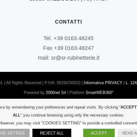
CONTATTI
Tel. +39 0163.48245
Fax +39 0163.48247
mail: sr@sr-rubinetterie.it
l.
| All Rights Reserved | P.IVA: 00156700023 |
Informativa PRIVACY
|
L. 124
Powered by
2000net Srl
| Platform
SmartWEB360°
Facebook
YouTube
Instagram
ce by remembering your preferences and repeat visits. By clicking “
ACCEPT
ALL
" you continue browsing using only the necessary cookies.
However, you may visit "COOKIES SETTING" to provide a controlled consent
KIE SETTIGS
REJECT ALL
ACCEPT
READ 