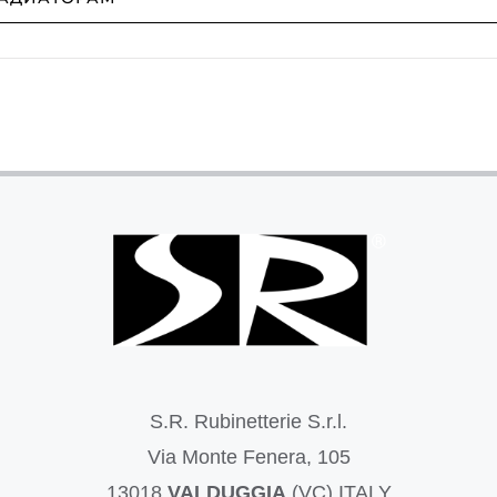
S.R. Rubinetterie S.r.l.
Via Monte Fenera, 105
13018
VALDUGGIA
(VC) ITALY