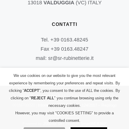
13018
VALDUGGIA
(VC) ITALY
CONTATTI
Tel. +39 0163.48245
Fax +39 0163.48247
mail: sr@sr-rubinetterie.it
We use cookies on our website to give you the most relevant
experience by remembering your preferences and repeat visits. By
clicking “
ACCEPT
”, you consent to the use of ALL the cookies. By
©
2026
S.R. Rubinetterie S.r.l.
| All Rights Reserved | P.IVA:
clicking on "
REJECT ALL
" you continue browsing using only the
00156700023 |
Informativa PRIVACY
|
L. 124/2017 – Riepilogo
necessary cookies.
However, you may visit "COOKIES SETTING" to provide a
Sovvenzioni
controlled consent.
Powered by
2000net Srl
| Platform
SmartWEB360°