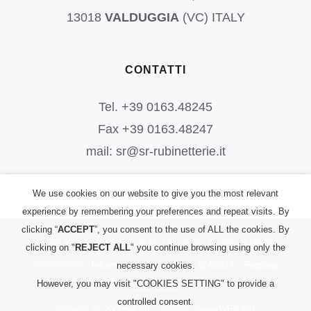
13018
VALDUGGIA
(VC) ITALY
CONTATTI
Tel. +39 0163.48245
Fax +39 0163.48247
mail: sr@sr-rubinetterie.it
We use cookies on our website to give you the most relevant
experience by remembering your preferences and repeat visits. By
clicking “
ACCEPT
”, you consent to the use of ALL the cookies. By
©
2026
S.R. Rubinetterie S.r.l.
| All Rights Reserved | P.IVA:
clicking on "
REJECT ALL
" you continue browsing using only the
00156700023 |
Informativa PRIVACY
|
L. 124/2017 – Riepilogo
necessary cookies.
However, you may visit "COOKIES SETTING" to provide a
Sovvenzioni
controlled consent.
Powered by
2000net Srl
| Platform
SmartWEB360°