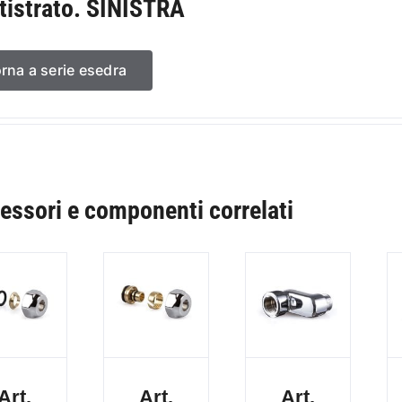
tistrato. SINISTRA
orna a serie esedra
essori e componenti correlati
Art.
Art.
Art.