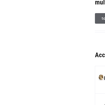
mul
t
Acc