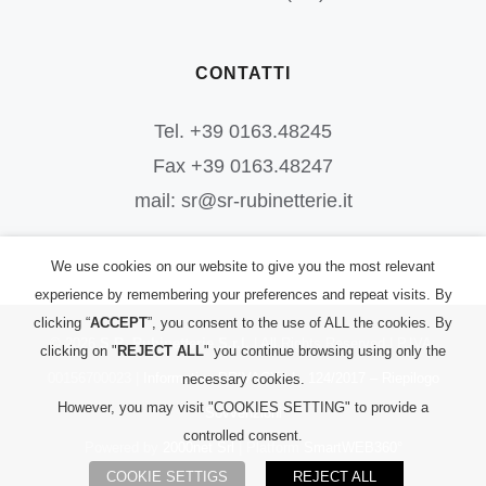
CONTATTI
Tel. +39 0163.48245
Fax +39 0163.48247
mail: sr@sr-rubinetterie.it
We use cookies on our website to give you the most relevant
experience by remembering your preferences and repeat visits. By
clicking “
ACCEPT
”, you consent to the use of ALL the cookies. By
©
2026
S.R. Rubinetterie S.r.l.
| All Rights Reserved | P.IVA:
clicking on "
REJECT ALL
" you continue browsing using only the
00156700023 |
Informativa PRIVACY
|
L. 124/2017 – Riepilogo
necessary cookies.
However, you may visit "COOKIES SETTING" to provide a
Sovvenzioni
controlled consent.
Powered by
2000net Srl
| Platform
SmartWEB360°
COOKIE SETTIGS
REJECT ALL