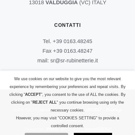
13018
VALDUGGIA
(VC) ITALY
CONTATTI
Tel. +39 0163.48245
Fax +39 0163.48247
mail: sr@sr-rubinetterie.it
We use cookies on our website to give you the most relevant
experience by remembering your preferences and repeat visits. By
clicking “
ACCEPT
”, you consent to the use of ALL the cookies. By
©
2026
S.R. Rubinetterie S.r.l.
| All Rights Reserved | P.IVA:
clicking on "
REJECT ALL
" you continue browsing using only the
00156700023 |
Informativa PRIVACY
|
L. 124/2017 – Riepilogo
necessary cookies.
However, you may visit "COOKIES SETTING" to provide a
Sovvenzioni
controlled consent.
Powered by
2000net Srl
| Platform
SmartWEB360°