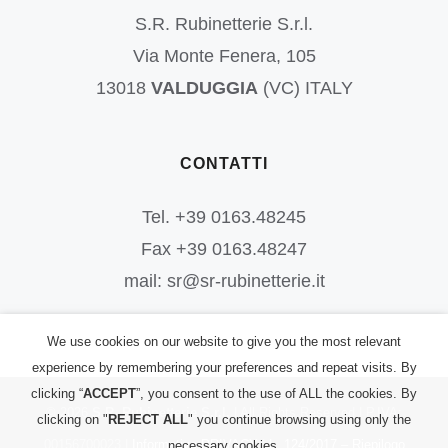
S.R. Rubinetterie S.r.l.
Via Monte Fenera, 105
13018
VALDUGGIA
(VC) ITALY
CONTATTI
Tel. +39 0163.48245
Fax +39 0163.48247
mail: sr@sr-rubinetterie.it
We use cookies on our website to give you the most relevant
experience by remembering your preferences and repeat visits. By
clicking “
ACCEPT
”, you consent to the use of ALL the cookies. By
©
2026
S.R. Rubinetterie S.r.l.
| All Rights Reserved | P.IVA:
clicking on "
REJECT ALL
" you continue browsing using only the
00156700023 |
Informativa PRIVACY
|
L. 124/2017 – Riepilogo
necessary cookies.