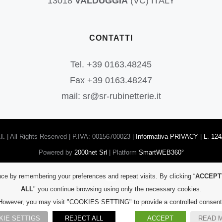
13018
VALDUGGIA
(VC) ITALY
CONTATTI
Tel. +39 0163.48245
Fax +39 0163.48247
mail: sr@sr-rubinetterie.it
l.
| All Rights Reserved | P.IVA: 00156700023 |
Informativa PRIVACY
|
L. 124
Powered by
2000net Srl
| Platform
SmartWEB360°
Facebook
YouTube
Instagram
ce by remembering your preferences and repeat visits. By clicking “
ACCEPT
ALL
" you continue browsing using only the necessary cookies.
However, you may visit "COOKIES SETTING" to provide a controlled consent
KIE SETTIGS
REJECT ALL
ACCEPT
READ 