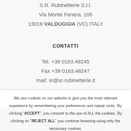
S.R. Rubinetterie S.r.l.
Via Monte Fenera, 105
13018
VALDUGGIA
(VC) ITALY
CONTATTI
Tel. +39 0163.48245
Fax +39 0163.48247
mail: sr@sr-rubinetterie.it
We use cookies on our website to give you the most relevant
experience by remembering your preferences and repeat visits. By
clicking “
ACCEPT
”, you consent to the use of ALL the cookies. By
©
2026
S.R. Rubinetterie S.r.l.
| All Rights Reserved | P.IVA:
clicking on "
REJECT ALL
" you continue browsing using only the
00156700023 |
Informativa PRIVACY
|
L. 124/2017 – Riepilogo
necessary cookies.