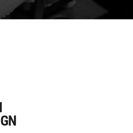
I
IGN