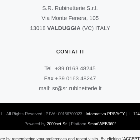
S.R. Rubinetterie S.r.l.
Via Monte Fenera, 105
13018
VALDUGGIA
(VC) ITALY
CONTATTI
Tel. +39 0163.48245
Fax +39 0163.48247
mail: sr@sr-rubinetterie.it
l.
| All Rights Reserved | P.IVA: 00156700023 |
Informativa PRIVACY
|
L. 124
Powered by
2000net Srl
| Platform
SmartWEB360°
Facebook
YouTube
Instagram
ce by remembering your preferences and repeat visits. By clicking “
ACCEPT