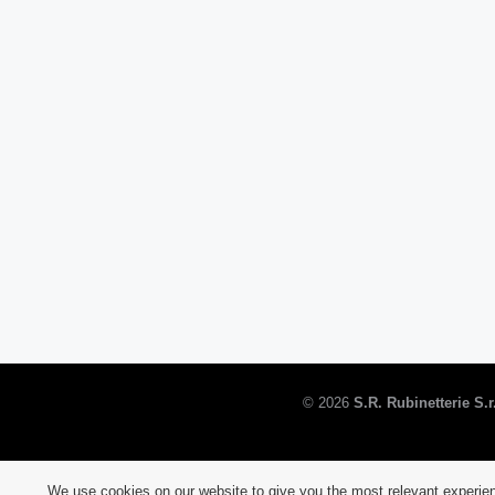
©
2026
S.R. Rubinetterie S.r.
We use cookies on our website to give you the most relevant experien