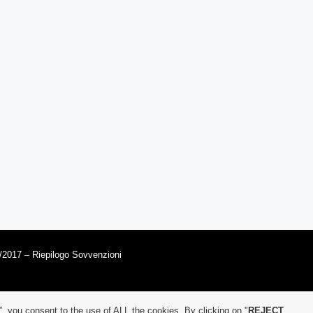
/2017 – Riepilogo Sovvenzioni
”, you consent to the use of ALL the cookies. By clicking on "
REJECT