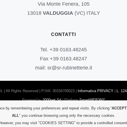
Via Monte Fenera, 105
13018
VALDUGGIA
(VC) ITALY
CONTATTI
Tel. +39 0163.48245
Fax +39 0163.48247
mail: sr@sr-rubinetterie.it
l.
| All Rights Reserved | P.IVA: 00156700023 |
Informativa PRIVACY
|
L. 124
Powered by
2000net Srl
| Platform
SmartWEB360°
ce by remembering your preferences and repeat visits. By clicking “
ACCEPT
Facebook
YouTube
Instagram
ALL
" you continue browsing using only the necessary cookies.
However, you may visit "COOKIES SETTING" to provide a controlled consent