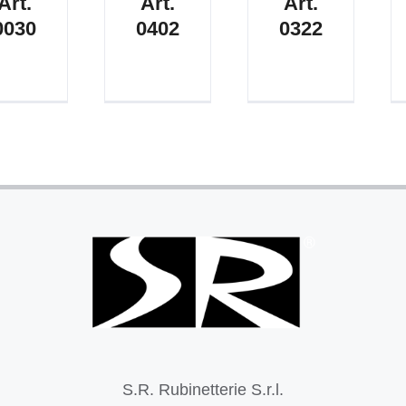
Art.
Art.
Art.
0030
0402
0322
S.R. Rubinetterie S.r.l.