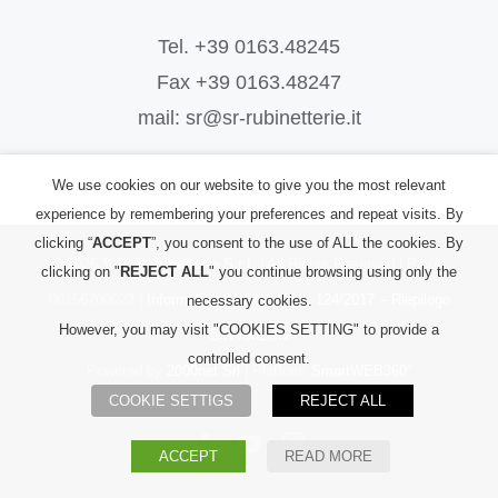
Tel. +39 0163.48245
Fax +39 0163.48247
mail: sr@sr-rubinetterie.it
We use cookies on our website to give you the most relevant
experience by remembering your preferences and repeat visits. By
clicking “
ACCEPT
”, you consent to the use of ALL the cookies. By
©
2026
S.R. Rubinetterie S.r.l.
| All Rights Reserved | P.IVA:
clicking on "
REJECT ALL
" you continue browsing using only the
00156700023 |
Informativa PRIVACY
|
L. 124/2017 – Riepilogo
necessary cookies.
However, you may visit "COOKIES SETTING" to provide a
Sovvenzioni
controlled consent.
Powered by
2000net Srl
| Platform
SmartWEB360°
COOKIE SETTIGS
REJECT ALL
Facebook
YouTube
Instagram
ACCEPT
READ MORE