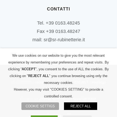
CONTATTI
Tel. +39 0163.48245
Fax +39 0163.48247
mail: sr@sr-rubinetterie.it
We use cookies on our website to give you the most relevant
experience by remembering your preferences and repeat visits. By
clicking “
ACCEPT
”, you consent to the use of ALL the cookies. By
©
2026
S.R. Rubinetterie S.r.l.
| All Rights Reserved | P.IVA:
clicking on "
REJECT ALL
" you continue browsing using only the
00156700023 |
Informativa PRIVACY
|
L. 124/2017 – Riepilogo
necessary cookies.
However, you may visit "COOKIES SETTING" to provide a
Sovvenzioni
controlled consent.
Powered by
2000net Srl
| Platform
SmartWEB360°
COOKIE SETTIGS
REJECT ALL
Facebook
YouTube
Instagram