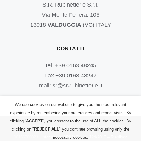
S.R. Rubinetterie S.r.l.
Via Monte Fenera, 105
13018
VALDUGGIA
(VC) ITALY
CONTATTI
Tel. +39 0163.48245
Fax +39 0163.48247
mail: sr@sr-rubinetterie.it
We use cookies on our website to give you the most relevant
experience by remembering your preferences and repeat visits. By
clicking “
ACCEPT
”, you consent to the use of ALL the cookies. By
©
2026
S.R. Rubinetterie S.r.l.
| All Rights Reserved | P.IVA:
clicking on "
REJECT ALL
" you continue browsing using only the
00156700023 |
Informativa PRIVACY
|
L. 124/2017 – Riepilogo
necessary cookies.