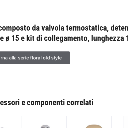
 composto da valvola termostatica, detent
e ø 15 e kit di collegamento, lunghezza
orna alla serie floral old style
essori e componenti correlati