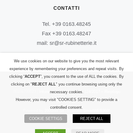
CONTATTI
Tel. +39 0163.48245
Fax +39 0163.48247
mail: sr@sr-rubinetterie.it
We use cookies on our website to give you the most relevant
experience by remembering your preferences and repeat visits. By
clicking “
ACCEPT
”, you consent to the use of ALL the cookies. By
©
2026
S.R. Rubinetterie S.r.l.
| All Rights Reserved | P.IVA:
clicking on "
REJECT ALL
" you continue browsing using only the
00156700023 |
Informativa PRIVACY
|
L. 124/2017 – Riepilogo
necessary cookies.
However, you may visit "COOKIES SETTING" to provide a
Sovvenzioni
controlled consent.
Powered by
2000net Srl
| Platform
SmartWEB360°
COOKIE SETTIGS
REJECT ALL
Facebook
YouTube
Instagram