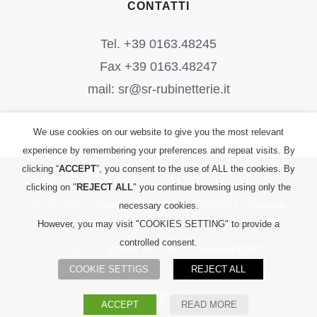
CONTATTI
Tel. +39 0163.48245
Fax +39 0163.48247
mail: sr@sr-rubinetterie.it
We use cookies on our website to give you the most relevant
experience by remembering your preferences and repeat visits. By
clicking “
ACCEPT
”, you consent to the use of ALL the cookies. By
©
2026
S.R. Rubinetterie S.r.l.
| All Rights Reserved | P.IVA:
clicking on "
REJECT ALL
" you continue browsing using only the
00156700023 |
Informativa PRIVACY
|
L. 124/2017 – Riepilogo
necessary cookies.
However, you may visit "COOKIES SETTING" to provide a
Sovvenzioni
controlled consent.
Powered by
2000net Srl
| Platform
SmartWEB360°
COOKIE SETTIGS
REJECT ALL
Facebook
YouTube
Instagram
ACCEPT
READ MORE