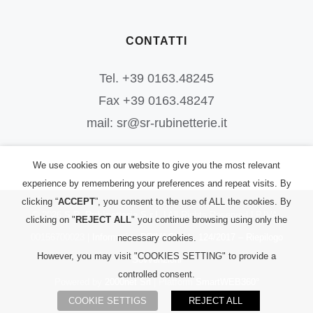
CONTATTI
Tel. +39 0163.48245
Fax +39 0163.48247
mail: sr@sr-rubinetterie.it
We use cookies on our website to give you the most relevant
experience by remembering your preferences and repeat visits. By
clicking “
ACCEPT
”, you consent to the use of ALL the cookies. By
©
2026
S.R. Rubinetterie S.r.l.
| All Rights Reserved | P.IVA:
clicking on "
REJECT ALL
" you continue browsing using only the
00156700023 |
Informativa PRIVACY
|
L. 124/2017 – Riepilogo
necessary cookies.
However, you may visit "COOKIES SETTING" to provide a
Sovvenzioni
controlled consent.
Powered by
2000net Srl
| Platform
SmartWEB360°
COOKIE SETTIGS
REJECT ALL