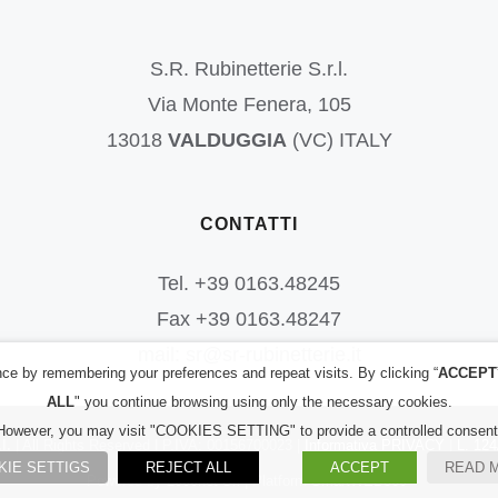
S.R. Rubinetterie S.r.l.
Via Monte Fenera, 105
13018
VALDUGGIA
(VC) ITALY
CONTATTI
Tel. +39 0163.48245
Fax +39 0163.48247
mail: sr@sr-rubinetterie.it
ce by remembering your preferences and repeat visits. By clicking “
ACCEPT
ALL
" you continue browsing using only the necessary cookies.
However, you may visit "COOKIES SETTING" to provide a controlled consent
l.
| All Rights Reserved | P.IVA: 00156700023 |
Informativa PRIVACY
|
L. 124
KIE SETTIGS
REJECT ALL
ACCEPT
READ 
Powered by
2000net Srl
| Platform
SmartWEB360°