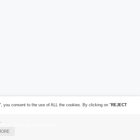
”, you consent to the use of ALL the cookies. By clicking on "
REJECT
.
/2017 – Riepilogo Sovvenzioni
MORE