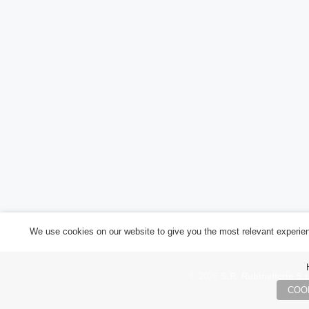
We use cookies on our website to give you the most relevant experien
©
2026
S.R. Rubinetterie S.r.
COO