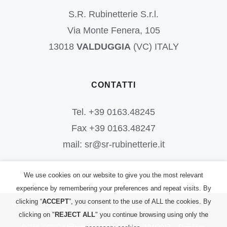
S.R. Rubinetterie S.r.l.
Via Monte Fenera, 105
13018
VALDUGGIA
(VC) ITALY
CONTATTI
Tel. +39 0163.48245
Fax +39 0163.48247
mail: sr@sr-rubinetterie.it
We use cookies on our website to give you the most relevant
experience by remembering your preferences and repeat visits. By
clicking “
ACCEPT
”, you consent to the use of ALL the cookies. By
©
2026
S.R. Rubinetterie S.r.l.
| All Rights Reserved | P.IVA:
clicking on "
REJECT ALL
" you continue browsing using only the