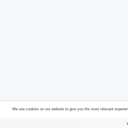
We use cookies on our website to give you the most relevant experien
©
2026
S.R. Rubinetterie S.r.