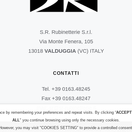
S.R. Rubinetterie S.r.l.
Via Monte Fenera, 105
13018
VALDUGGIA
(VC) ITALY
CONTATTI
Tel. +39 0163.48245
Fax +39 0163.48247
mail: sr@sr-rubinetterie.it
ce by remembering your preferences and repeat visits. By clicking “
ACCEPT
ALL
" you continue browsing using only the necessary cookies.
However, you may visit "COOKIES SETTING" to provide a controlled consent
l.
| All Rights Reserved | P.IVA: 00156700023 |
Informativa PRIVACY
|
L. 124