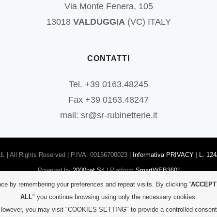
Via Monte Fenera, 105
13018
VALDUGGIA
(VC) ITALY
CONTATTI
Tel. +39 0163.48245
Fax +39 0163.48247
mail: sr@sr-rubinetterie.it
l.
| All Rights Reserved | P.IVA: 00156700023 |
Informativa PRIVACY
|
L. 124
Powered by
2000net Srl
| Platform
SmartWEB360°
ce by remembering your preferences and repeat visits. By clicking “
ACCEPT
Facebook
YouTube
Instagram
ALL
" you continue browsing using only the necessary cookies.
However, you may visit "COOKIES SETTING" to provide a controlled consent