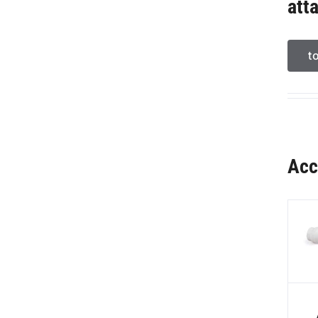
att
t
Acc