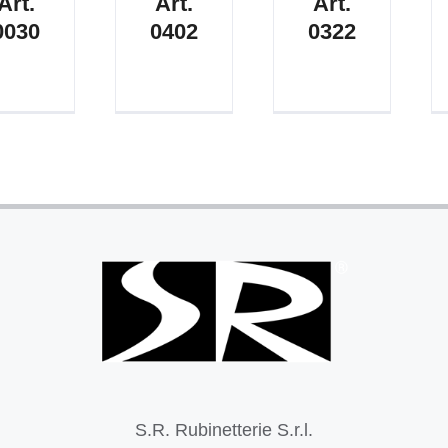
Art.
Art.
Art.
0030
0402
0322
S.R. Rubinetterie S.r.l.