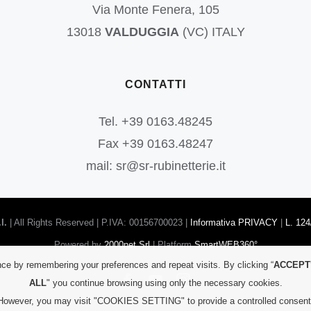
Via Monte Fenera, 105
13018
VALDUGGIA
(VC) ITALY
CONTATTI
Tel. +39 0163.48245
Fax +39 0163.48247
mail: sr@sr-rubinetterie.it
l.
| All Rights Reserved | P.IVA: 00156700023 |
Informativa PRIVACY
|
L. 124
Powered by
2000net Srl
| Platform
SmartWEB360°
ce by remembering your preferences and repeat visits. By clicking “
ACCEPT
Facebook
YouTube
Instagram
ALL
" you continue browsing using only the necessary cookies.
However, you may visit "COOKIES SETTING" to provide a controlled consent