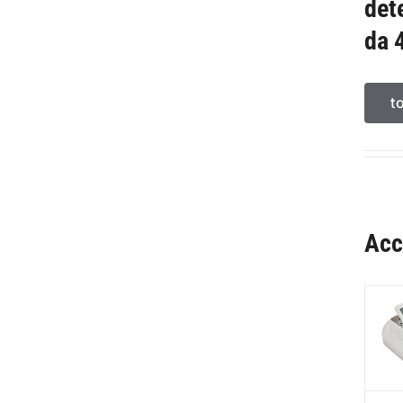
det
da 
t
Acc