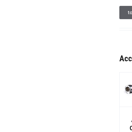
t
Acc