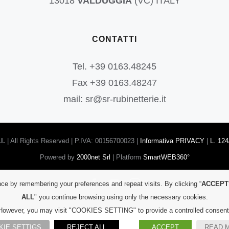
13018
VALDUGGIA
(VC) ITALY
CONTATTI
Tel. +39 0163.48245
Fax +39 0163.48247
mail: sr@sr-rubinetterie.it
l.
| All Rights Reserved | P.IVA: 00156700023 |
Informativa PRIVACY
|
L. 124
Powered by
2000net Srl
| Platform
SmartWEB360°
Facebook
YouTube
Instagram
ce by remembering your preferences and repeat visits. By clicking “
ACCEPT
ALL
" you continue browsing using only the necessary cookies.
However, you may visit "COOKIES SETTING" to provide a controlled consent
KIE SETTIGS
REJECT ALL
ACCEPT
READ 