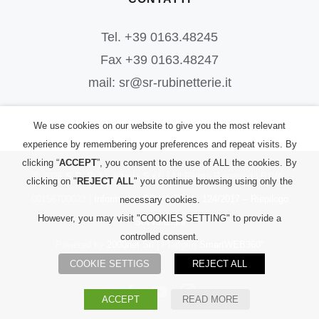
Tel. +39 0163.48245
Fax +39 0163.48247
mail: sr@sr-rubinetterie.it
We use cookies on our website to give you the most relevant
experience by remembering your preferences and repeat visits. By
clicking “
ACCEPT
”, you consent to the use of ALL the cookies. By
©
2026
S.R. Rubinetterie S.r.l.
| All Rights Reserved | P.IVA:
clicking on "
REJECT ALL
" you continue browsing using only the
00156700023 |
Informativa PRIVACY
|
L. 124/2017 – Riepilogo
necessary cookies.
However, you may visit "COOKIES SETTING" to provide a
Sovvenzioni
controlled consent.
Powered by
2000net Srl
| Platform
SmartWEB360°
COOKIE SETTIGS
REJECT ALL
Facebook
YouTube
Instagram
ACCEPT
READ MORE