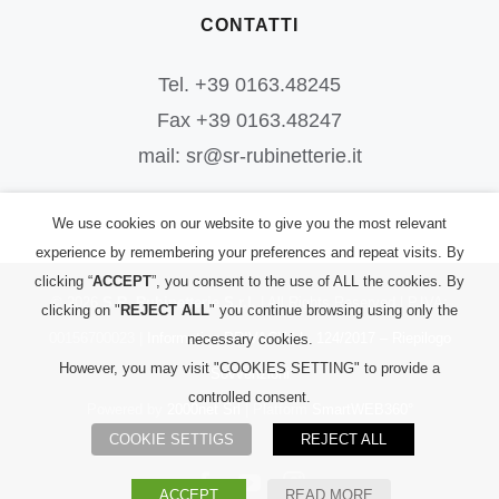
CONTATTI
Tel. +39 0163.48245
Fax +39 0163.48247
mail: sr@sr-rubinetterie.it
We use cookies on our website to give you the most relevant
experience by remembering your preferences and repeat visits. By
clicking “
ACCEPT
”, you consent to the use of ALL the cookies. By
©
2026
S.R. Rubinetterie S.r.l.
| All Rights Reserved | P.IVA:
clicking on "
REJECT ALL
" you continue browsing using only the
00156700023 |
Informativa PRIVACY
|
L. 124/2017 – Riepilogo
necessary cookies.
However, you may visit "COOKIES SETTING" to provide a
Sovvenzioni
controlled consent.
Powered by
2000net Srl
| Platform
SmartWEB360°
COOKIE SETTIGS
REJECT ALL
Facebook
YouTube
Instagram
ACCEPT
READ MORE