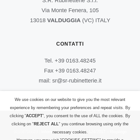
S.R. Rubinetterie S.r.l.
Via Monte Fenera, 105
13018
VALDUGGIA
(VC) ITALY
CONTATTI
Tel. +39 0163.48245
Fax +39 0163.48247
mail: sr@sr-rubinetterie.it
We use cookies on our website to give you the most relevant
experience by remembering your preferences and repeat visits. By
clicking “
ACCEPT
”, you consent to the use of ALL the cookies. By
©
2026
S.R. Rubinetterie S.r.l.
| All Rights Reserved | P.IVA:
clicking on "
REJECT ALL
" you continue browsing using only the
00156700023 |
Informativa PRIVACY
|
L. 124/2017 – Riepilogo
necessary cookies.