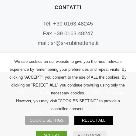
CONTATTI
Tel. +39 0163.48245
Fax +39 0163.48247
mail: sr@sr-rubinetterie.it
We use cookies on our website to give you the most relevant
experience by remembering your preferences and repeat visits. By
clicking “
ACCEPT
”, you consent to the use of ALL the cookies. By
©
2026
S.R. Rubinetterie S.r.l.
| All Rights Reserved | P.IVA:
clicking on "
REJECT ALL
" you continue browsing using only the
00156700023 |
Informativa PRIVACY
|
L. 124/2017 – Riepilogo
necessary cookies.
However, you may visit "COOKIES SETTING" to provide a
Sovvenzioni
controlled consent.
Powered by
2000net Srl
| Platform
SmartWEB360°
COOKIE SETTIGS
REJECT ALL
Facebook
YouTube
Instagram
ACCEPT
READ MORE