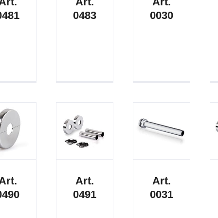
Art.
Art.
Art.
0481
0483
0030
Art.
Art.
Art.
0490
0491
0031