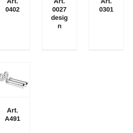
Art.
Art.
Art.
0402
0027
0301
desig
n
Art.
A491