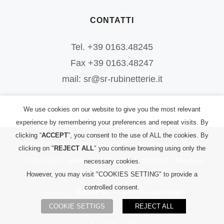
CONTATTI
Tel. +39 0163.48245
Fax +39 0163.48247
mail: sr@sr-rubinetterie.it
We use cookies on our website to give you the most relevant
experience by remembering your preferences and repeat visits. By
clicking “
ACCEPT
”, you consent to the use of ALL the cookies. By
©
2026
S.R. Rubinetterie S.r.l.
| All Rights Reserved | P.IVA:
clicking on "
REJECT ALL
" you continue browsing using only the
00156700023 |
Informativa PRIVACY
|
L. 124/2017 – Riepilogo
necessary cookies.
However, you may visit "COOKIES SETTING" to provide a
Sovvenzioni
controlled consent.
Powered by
2000net Srl
| Platform
SmartWEB360°
COOKIE SETTIGS
REJECT ALL