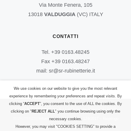
Via Monte Fenera, 105
13018
VALDUGGIA
(VC) ITALY
CONTATTI
Tel. +39 0163.48245
Fax +39 0163.48247
mail: sr@sr-rubinetterie.it
We use cookies on our website to give you the most relevant
experience by remembering your preferences and repeat visits. By
clicking “
ACCEPT
”, you consent to the use of ALL the cookies. By
©
2026
S.R. Rubinetterie S.r.l.
| All Rights Reserved | P.IVA:
clicking on "
REJECT ALL
" you continue browsing using only the
00156700023 |
Informativa PRIVACY
|
L. 124/2017 – Riepilogo
necessary cookies.
However, you may visit "COOKIES SETTING" to provide a
Sovvenzioni