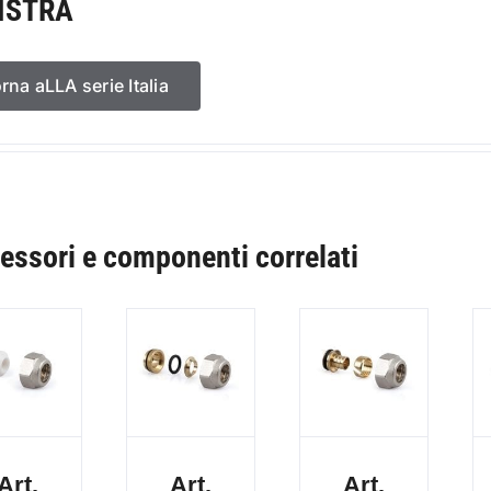
ISTRA
orna aLLA serie Italia
essori e componenti correlati
Art.
Art.
Art.