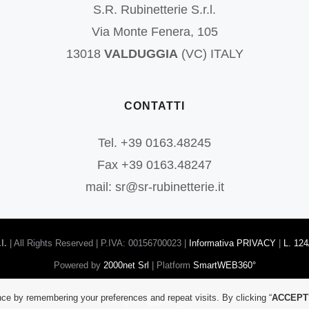
S.R. Rubinetterie S.r.l.
Via Monte Fenera, 105
13018
VALDUGGIA
(VC) ITALY
CONTATTI
Tel. +39 0163.48245
Fax +39 0163.48247
mail: sr@sr-rubinetterie.it
l.
| All Rights Reserved | P.IVA: 00156700023 |
Informativa PRIVACY
|
L. 124
Powered by
2000net Srl
| Platform
SmartWEB360°
Facebook
YouTube
Instagram
ce by remembering your preferences and repeat visits. By clicking “
ACCEPT