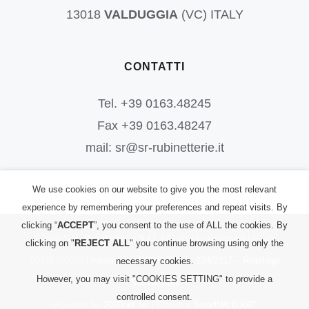
13018
VALDUGGIA
(VC) ITALY
CONTATTI
Tel. +39 0163.48245
Fax +39 0163.48247
mail: sr@sr-rubinetterie.it
We use cookies on our website to give you the most relevant
experience by remembering your preferences and repeat visits. By
clicking “
ACCEPT
”, you consent to the use of ALL the cookies. By
©
2026
S.R. Rubinetterie S.r.l.
| All Rights Reserved | P.IVA:
clicking on "
REJECT ALL
" you continue browsing using only the
00156700023 |
Informativa PRIVACY
|
L. 124/2017 – Riepilogo
necessary cookies.
However, you may visit "COOKIES SETTING" to provide a
Sovvenzioni
controlled consent.
Powered by
2000net Srl
| Platform
SmartWEB360°