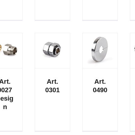
Art.
Art.
Art.
0027
0301
0490
esig
n