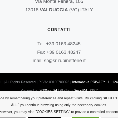
Via Monte Fenera, 105
13018
VALDUGGIA
(VC) ITALY
CONTATTI
Tel. +39 0163.48245
Fax +39 0163.48247
mail: sr@sr-rubinetterie.it
l.
| All Rights Reserved | P.IVA: 00156700023 |
Informativa PRIVACY
|
L. 124
Powered by
2000net Srl
| Platform
SmartWEB360°
ce by remembering your preferences and repeat visits. By clicking “
ACCEPT
Facebook
YouTube
Instagram
ALL
" you continue browsing using only the necessary cookies.
However, you may visit "COOKIES SETTING" to provide a controlled consent