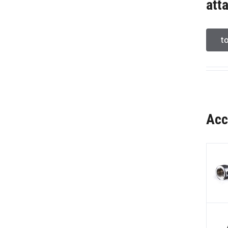
att
t
Acc