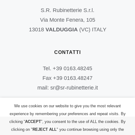
S.R. Rubinetterie S.r.l.
Via Monte Fenera, 105
13018
VALDUGGIA
(VC) ITALY
CONTATTI
Tel. +39 0163.48245
Fax +39 0163.48247
mail: sr@sr-rubinetterie.it
We use cookies on our website to give you the most relevant
experience by remembering your preferences and repeat visits. By
clicking “
ACCEPT
”, you consent to the use of ALL the cookies. By
©
2026
S.R. Rubinetterie S.r.l.
| All Rights Reserved | P.IVA:
clicking on "
REJECT ALL
" you continue browsing using only the